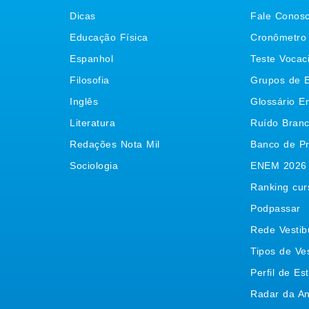
Dicas
Fale Conos
Educação Física
Cronômetro
Espanhol
Teste Vocac
Filosofia
Grupos de 
Inglês
Glossário E
Literatura
Ruído Bran
Redações Nota Mil
Banco de P
Sociologia
ENEM 2026
Ranking cur
Podpassar
Rede Vestib
Tipos de Ves
Perfil de Es
Radar da A