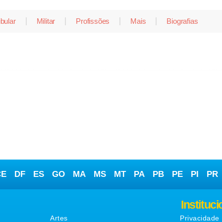
ibular
Militar
Profissões
Mais
Biografias
CE
DF
ES
GO
MA
MS
MT
PA
PB
PE
PI
PR
Matérias
Instituci
Artes
Privacidade