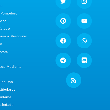
co
 Pomodoro
ional
Estudo
nem e Vestibular
co
rovas
sos Medicina
unautas
tibulares
tudante
nsiedade