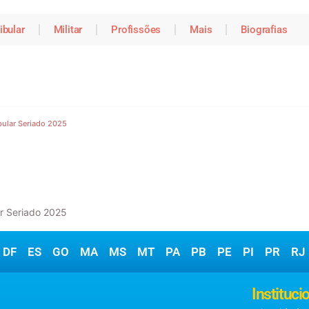
ibular
Militar
Profissões
Mais
Biografias
bular Seriado 2025
ar Seriado 2025
DF
ES
GO
MA
MS
MT
PA
PB
PE
PI
PR
RJ
Matérias
Instituci