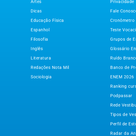
Artes
Privacidade
Dicas
Fale Conosc
Educação Física
Cronômetro
Espanhol
Teste Vocac
Filosofia
Grupos de E
Inglês
Glossário En
Literatura
Ruído Branc
Redações Nota Mil
Banco de Pr
Sociologia
ENEM 2026
Ranking cur
Podpassar
Rede Vestib
Tipos de Ves
Perfil de Es
Radar da An