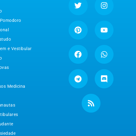
o
 Pomodoro
ional
studo
em e Vestibular
o
ovas
sos Medicina
unautas
tibulares
tudante
siedade