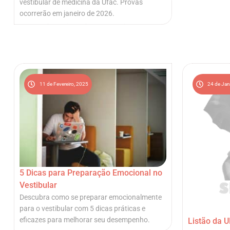
vestibular de medicina da Ufac. Provas
ocorrerão em janeiro de 2026.
11 de Fevereiro, 2025
24 de Jan
5 Dicas para Preparação Emocional no
Vestibular
Descubra como se preparar emocionalmente
para o vestibular com 5 dicas práticas e
eficazes para melhorar seu desempenho.
Listão da U