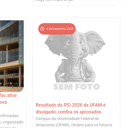
4 de Dezembro, 2025
ac atrai
nova
Resultado do PSI 2026 da UFAM é
divulgado; confira os aprovados
confirmadas
Campus da Universidade Federal do
c, organizado
Amazonas (UFAM), cenário para os futuros