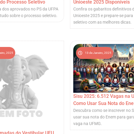
do Processo Seletivo
Unioeste 2025 Disponíveis
sta dos aprovados no PS da UFPA
Confira os gabaritos definitivos 
tudo sobre o processo seletivo.
Unioeste 2025 e prepare-se para
seletivo com as melhores dicas.
eiro, 2025
13 de Janeiro, 2025
Sisu 2025: 6.512 Vagas na
Como Usar Sua Nota do En
Descubra como se inscrever no S
usar sua nota do Enem para gar
vaga na UFMG.
madas do Vestibular UFU