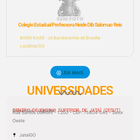
Colegio Estadual Professora Neide Dib Salomao Reis
Br040 Km38 - Jd Bandeirantes de Brasilia -
Luziânia/GO
LEIA MAIS
UNIVERSIDADES
CENTRO DE ENSINO SUPERIOR DE JATAÍ (CESUT)
Presencial - Superior
Rua Santos Dumont - 1.200 - CEP: 75804-045 - Setor
Oeste
Jataí
GO