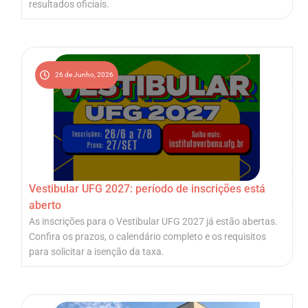
resultados oficiais.
26 de Junho, 2026
Vestibular UFG 2027: período de inscrições está
aberto
As inscrições para o Vestibular UFG 2027 já estão abertas.
Confira os prazos, o calendário completo e os requisitos
para solicitar a isenção da taxa.