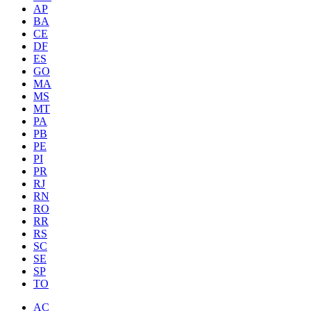
AP
BA
CE
DF
ES
GO
MA
MS
MT
PA
PB
PE
PI
PR
RJ
RN
RO
RR
RS
SC
SE
SP
TO
AC