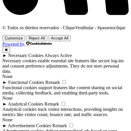
© Todos os direitos reservados - CliqueVestibular - #passenoclique
Customize
Reject All
Accept All
Powered by
✖
►
Necessary Cookies
Always Active
Necessary cookies enable essential site features like secure log-ins
and consent preference adjustments. They do not store personal
data.
None
►
Functional Cookies
Remark
Functional cookies support features like content sharing on social
media, collecting feedback, and enabling third-party tools.
None
►
Analytical Cookies
Remark
Analytical cookies track visitor interactions, providing insights on
metrics like visitor count, bounce rate, and traffic sources.
None
►
Advertisement Cookies
Remark
Advertisement cookies deliver personalized ads based on your