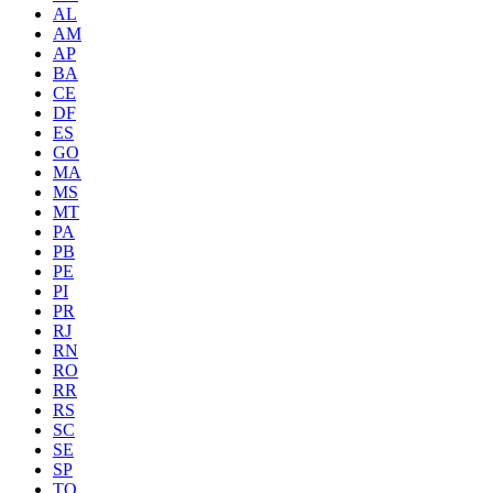
AL
AM
AP
BA
CE
DF
ES
GO
MA
MS
MT
PA
PB
PE
PI
PR
RJ
RN
RO
RR
RS
SC
SE
SP
TO