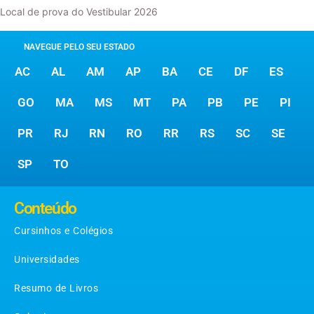
Local de prova do Vestibular 2026
NAVEGUE PELO SEU ESTADO
AC
AL
AM
AP
BA
CE
DF
ES
GO
MA
MS
MT
PA
PB
PE
PI
PR
RJ
RN
RO
RR
RS
SC
SE
SP
TO
Conteúdo
Cursinhos e Colégios
Universidades
Resumo de Livros