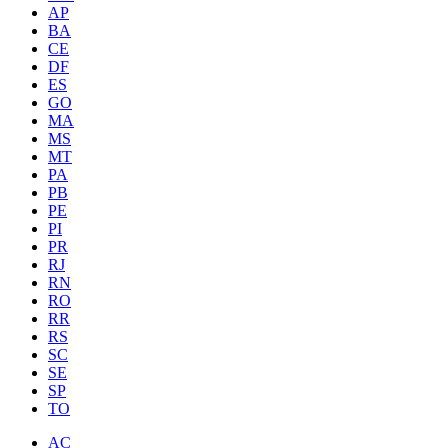
AP
BA
CE
DF
ES
GO
MA
MS
MT
PA
PB
PE
PI
PR
RJ
RN
RO
RR
RS
SC
SE
SP
TO
AC