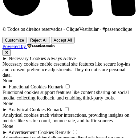
© Todos os direitos reservados - CliqueVestibular - #passenoclique
Customize
Reject All
Accept All
Powered by
✖
►
Necessary Cookies
Always Active
Necessary cookies enable essential site features like secure log-ins
and consent preference adjustments. They do not store personal
data.
None
►
Functional Cookies
Remark
Functional cookies support features like content sharing on social
media, collecting feedback, and enabling third-party tools.
None
►
Analytical Cookies
Remark
Analytical cookies track visitor interactions, providing insights on
metrics like visitor count, bounce rate, and traffic sources.
None
►
Advertisement Cookies
Remark
Advertisement cookies deliver personalized ads based on your