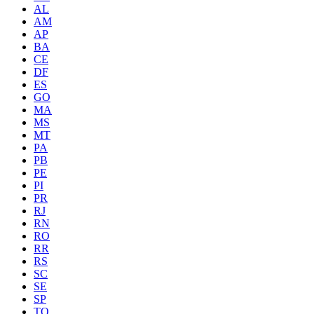
AL
AM
AP
BA
CE
DF
ES
GO
MA
MS
MT
PA
PB
PE
PI
PR
RJ
RN
RO
RR
RS
SC
SE
SP
TO