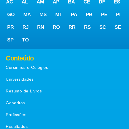
AC
AL
AM
AP
BA
CE
DF
ES
GO
MA
MS
MT
PA
PB
PE
PI
PR
RJ
RN
RO
RR
RS
SC
SE
SP
TO
Conteúdo
Cursinhos e Colégios
Universidades
Resumo de Livros
Gabaritos
Profissões
Resultados