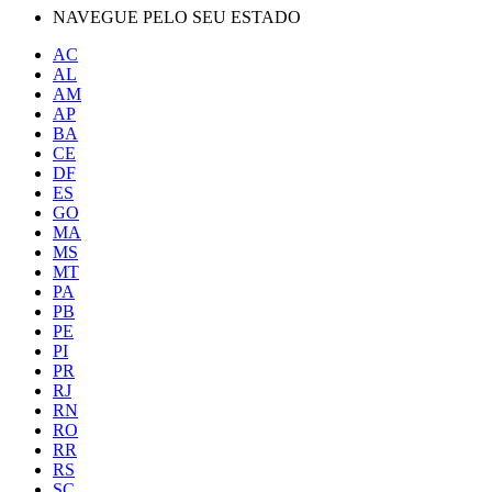
NAVEGUE PELO SEU ESTADO
AC
AL
AM
AP
BA
CE
DF
ES
GO
MA
MS
MT
PA
PB
PE
PI
PR
RJ
RN
RO
RR
RS
SC