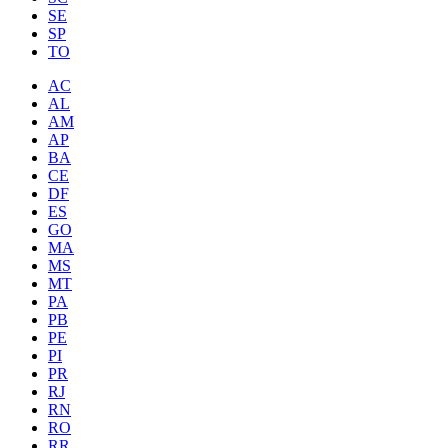
SE
SP
TO
AC
AL
AM
AP
BA
CE
DF
ES
GO
MA
MS
MT
PA
PB
PE
PI
PR
RJ
RN
RO
RR