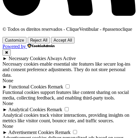
© Todos os direitos reservados - CliqueVestibular - #passenoclique
Customize
Reject All
Accept All
Powered by
✖
►
Necessary Cookies
Always Active
Necessary cookies enable essential site features like secure log-ins
and consent preference adjustments. They do not store personal
data.
None
►
Functional Cookies
Remark
Functional cookies support features like content sharing on social
media, collecting feedback, and enabling third-party tools.
None
►
Analytical Cookies
Remark
Analytical cookies track visitor interactions, providing insights on
metrics like visitor count, bounce rate, and traffic sources.
None
►
Advertisement Cookies
Remark
Advertisement cookies deliver personalized ads based on your