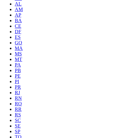
AL
AM
AP
BA
CE
DF
ES
GO
MA
MS
MT
PA
PB
PE
PI
PR
RJ
RN
RO
RR
RS
SC
SE
SP
TO