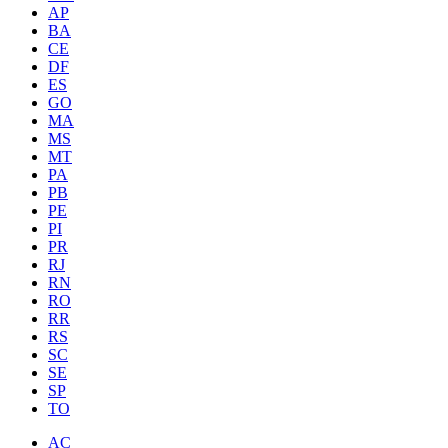
AP
BA
CE
DF
ES
GO
MA
MS
MT
PA
PB
PE
PI
PR
RJ
RN
RO
RR
RS
SC
SE
SP
TO
AC