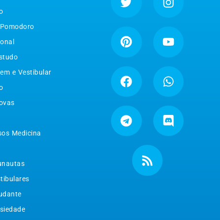
o
 Pomodoro
ional
studo
em e Vestibular
o
ovas
sos Medicina
unautas
tibulares
tudante
siedade