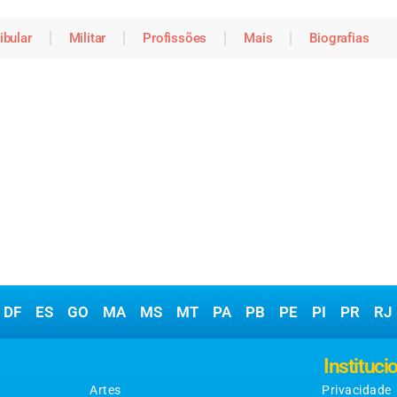
ibular
Militar
Profissões
Mais
Biografias
DF
ES
GO
MA
MS
MT
PA
PB
PE
PI
PR
RJ
Matérias
Instituci
Artes
Privacidade