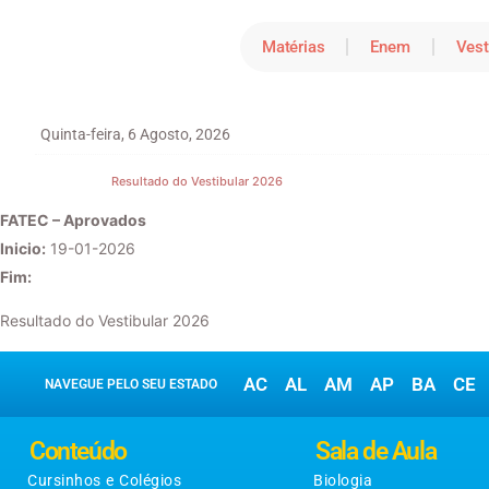
Matérias
Enem
Vest
Quinta-feira, 6 Agosto, 2026
Resultado do Vestibular 2026
FATEC – Aprovados
Inicio:
19-01-2026
Fim:
Resultado do Vestibular 2026
AC
AL
AM
AP
BA
CE
NAVEGUE PELO SEU ESTADO
Conteúdo
Sala de Aula
Cursinhos e Colégios
Biologia