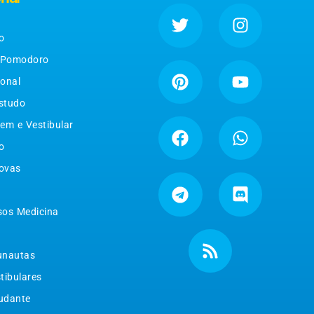
o
 Pomodoro
ional
studo
em e Vestibular
o
ovas
sos Medicina
unautas
tibulares
tudante