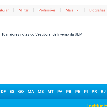
ibular
Militar
Profissões
Mais
Biografias
 10 maiores notas do Vestibular de Inverno da UEM
DF
ES
GO
MA
MS
MT
PA
PB
PE
PI
PR
RJ
Matérias
Instituci