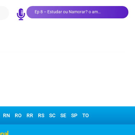
Ep 8 – Estudar ou Namorar? o amor e os estudos
RN
RO
RR
RS
SC
SE
SP
TO
onal