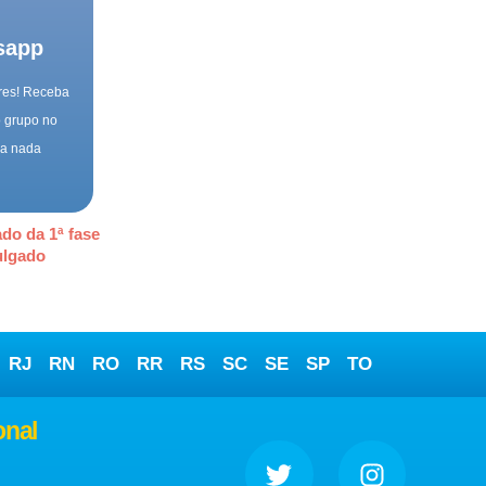
sapp
ares! Receba
o grupo no
ca nada
do da 1ª fase
ulgado
RJ
RN
RO
RR
RS
SC
SE
SP
TO
onal