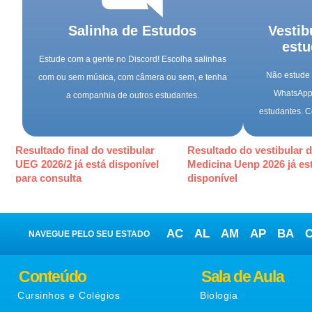
Salinha de Estudos
Vestib
estu
Estude com a gente no Discord! Escolha salinhas
Não estude 
com ou sem música, com câmera ou sem, e tenha
WhatsApp 
a companhia de outros estudantes.
estudantes. C
Resultado final do vestibular
Resultado do vestibular 
UEG 2026/2 já está disponível
Medicina Uenp 2026 já es
para consulta
disponível
AC
AL
AM
AP
BA
NAVEGUE PELO SEU ESTADO
Conteúdo
Sala de Aula
Cursinhos e Colégios
Biologia