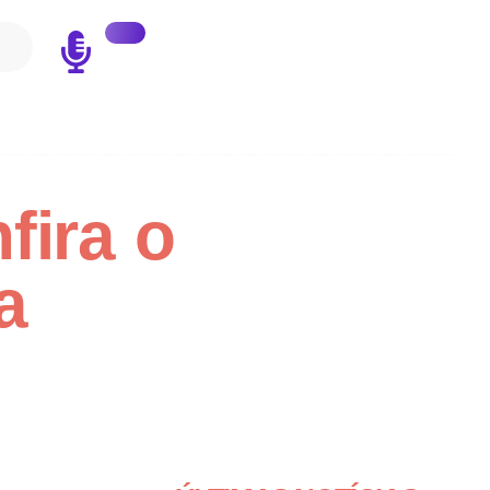
fira o
a