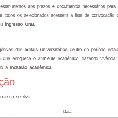
star atentos aos prazos e documentos necessários para
 todos os selecionados acessem a lista de convocação of
seu
ingresso UnB
.
igências dos
editais universitários
dentro do período estabe
a que enriquece o ambiente acadêmico, trazendo vivência 
ndo a
inclusão acadêmica
.
eção
cesso seletivo:
Data