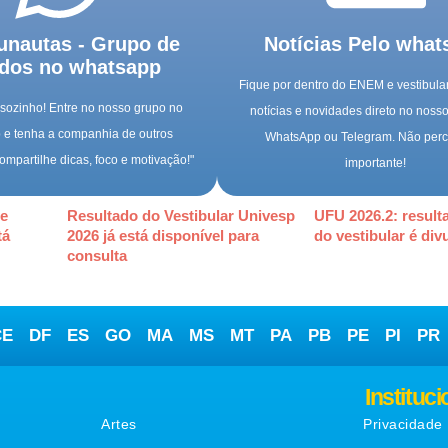
unautas - Grupo de
Notícias Pelo what
dos no whatsapp
Fique por dentro do ENEM e vestibul
sozinho! Entre no nosso grupo no
notícias e novidades direto no noss
e tenha a companhia de outros
WhatsApp ou Telegram. Não per
ompartilhe dicas, foco e motivação!"
importante!
de
Resultado do Vestibular Univesp
UFU 2026.2: resulta
tá
2026 já está disponível para
do vestibular é div
consulta
CE
DF
ES
GO
MA
MS
MT
PA
PB
PE
PI
PR
Matérias
Instituci
Artes
Privacidade