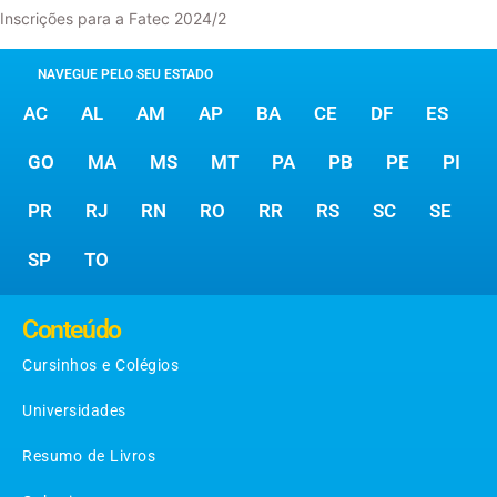
Inscrições para a Fatec 2024/2
NAVEGUE PELO SEU ESTADO
AC
AL
AM
AP
BA
CE
DF
ES
GO
MA
MS
MT
PA
PB
PE
PI
PR
RJ
RN
RO
RR
RS
SC
SE
SP
TO
Conteúdo
Cursinhos e Colégios
Universidades
Resumo de Livros