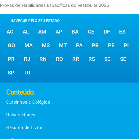
Provas de Habilidades Específicas do Vestibular 2025
NAVEGUE PELO SEU ESTADO
AC
AL
AM
AP
BA
CE
DF
ES
GO
MA
MS
MT
PA
PB
PE
PI
PR
RJ
RN
RO
RR
RS
SC
SE
SP
TO
Conteúdo
Cursinhos e Colégios
Universidades
Resumo de Livros