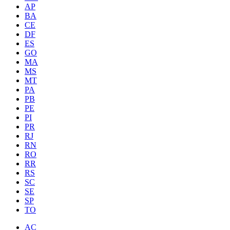
AP
BA
CE
DF
ES
GO
MA
MS
MT
PA
PB
PE
PI
PR
RJ
RN
RO
RR
RS
SC
SE
SP
TO
AC