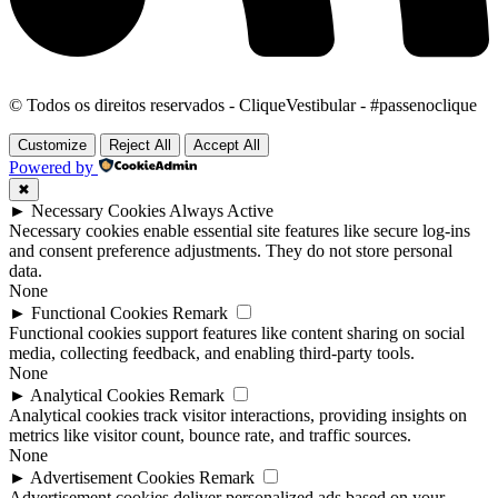
© Todos os direitos reservados - CliqueVestibular - #passenoclique
Customize
Reject All
Accept All
Powered by
✖
►
Necessary Cookies
Always Active
Necessary cookies enable essential site features like secure log-ins
and consent preference adjustments. They do not store personal
data.
None
►
Functional Cookies
Remark
Functional cookies support features like content sharing on social
media, collecting feedback, and enabling third-party tools.
None
►
Analytical Cookies
Remark
Analytical cookies track visitor interactions, providing insights on
metrics like visitor count, bounce rate, and traffic sources.
None
►
Advertisement Cookies
Remark
Advertisement cookies deliver personalized ads based on your