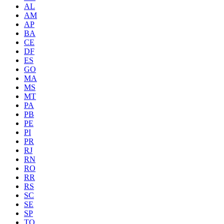
AL
AM
AP
BA
CE
DF
ES
GO
MA
MS
MT
PA
PB
PE
PI
PR
RJ
RN
RO
RR
RS
SC
SE
SP
TO