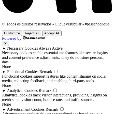
© Todos os direitos reservados - CliqueVestibular - #passenoclique
Customize
Reject All
Accept All
Powered by
✖
►
Necessary Cookies
Always Active
Necessary cookies enable essential site features like secure log-ins
and consent preference adjustments. They do not store personal
data.
None
►
Functional Cookies
Remark
Functional cookies support features like content sharing on social
media, collecting feedback, and enabling third-party tools.
None
►
Analytical Cookies
Remark
Analytical cookies track visitor interactions, providing insights on
metrics like visitor count, bounce rate, and traffic sources.
None
►
Advertisement Cookies
Remark
Advertisement cookies deliver personalized ads based on your