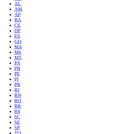
AL
AM
AP
BA
CE
DF
ES
GO
MA
MS
MT
PA
PB
PE
PI
PR
RJ
RN
RO
RR
RS
SC
SE
SP
TO