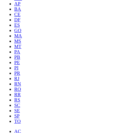
AP
BA
CE
DF
ES
GO
MA
MS
MT
PA
PB
PE
PI
PR
RJ
RN
RO
RR
RS
SC
SE
SP
TO
AC