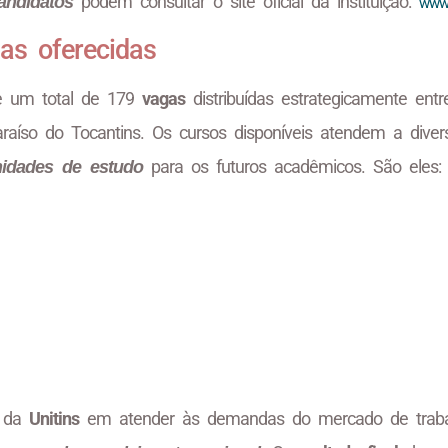
podem consultar o site oficial da instituição:
andidatos
www.
as oferecidas
e um total de 179
vagas
distribuídas estrategicamente entr
raíso do Tocantins. Os cursos disponíveis atendem a diver
para os futuros acadêmicos. São eles:
nidades de estudo
o da
Unitins
em atender às demandas do mercado de traba