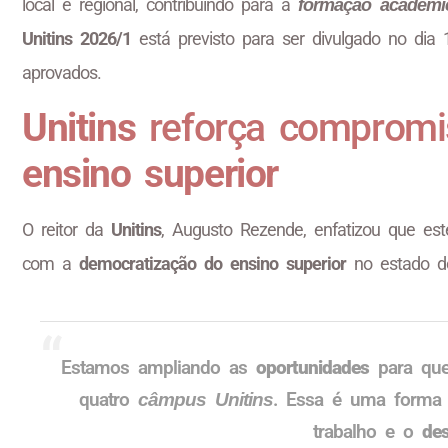
local e regional, contribuindo para a
formação acadêmi
Unitins 2026/1
está previsto para ser divulgado no dia 1
aprovados.
Unitins
reforça compromi
ensino superior
O reitor da
Unitins
, Augusto Rezende, enfatizou que es
com a
democratização do ensino superior
no estado do
Estamos ampliando as
oportunidades
para que
quatro
. Essa é uma forma 
câmpus Unitins
trabalho e o
des