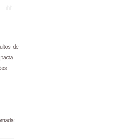
ultos de
mpacta
des
ornada: