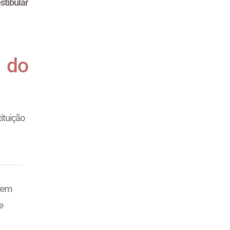
stibular
 do
tuição
em
e