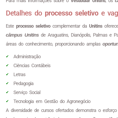
Para mais informações sobre o
Vestibular Unitins
, os
c
Detalhes do
processo seletivo
e vag
Este
processo seletivo
complementar da
Unitins
oferec
de Araguatins, Dianópolis, Palmas e Pa
câmpus Unitins
áreas do conhecimento, proporcionando amplas
oportu
Administração
Ciências Contábeis
Letras
Pedagogia
Serviço Social
Tecnologia em Gestão do Agronegócio
A diversidade de cursos ofertados demonstra o esforç