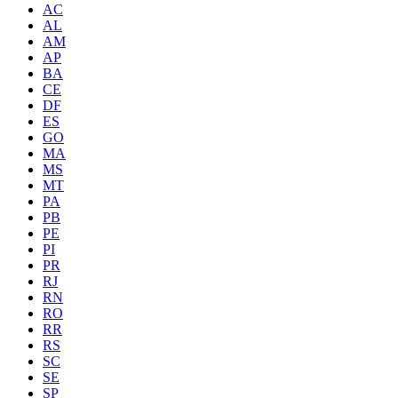
AC
AL
AM
AP
BA
CE
DF
ES
GO
MA
MS
MT
PA
PB
PE
PI
PR
RJ
RN
RO
RR
RS
SC
SE
SP