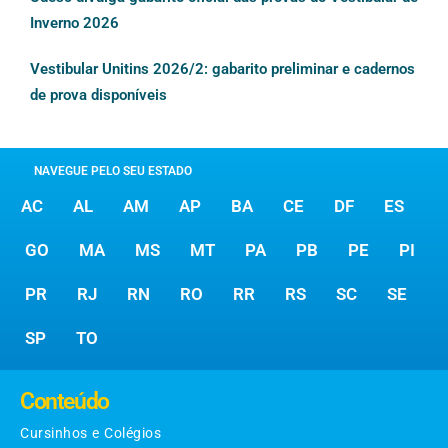
Inverno 2026
Vestibular Unitins 2026/2: gabarito preliminar e cadernos
de prova disponíveis
NAVEGUE PELO SEU ESTADO
AC
AL
AM
AP
BA
CE
DF
ES
GO
MA
MS
MT
PA
PB
PE
PI
PR
RJ
RN
RO
RR
RS
SC
SE
SP
TO
Conteúdo
Cursinhos e Colégios