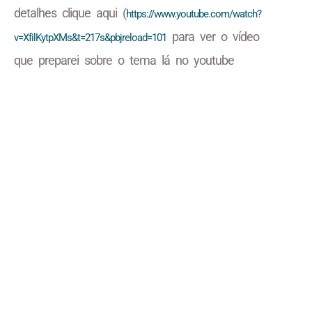
detalhes clique aqui (
https://www.youtube.com/watch?
para ver o vídeo
v=XfilKytpXMs&t=217s&pbjreload=101
que preparei sobre o tema lá no youtube
Salinha de Estudos
Estude com a gente no Discord! Escolha salinhas com ou sem
música, com câmera ou sem, e tenha a companhia de outros
estudantes.