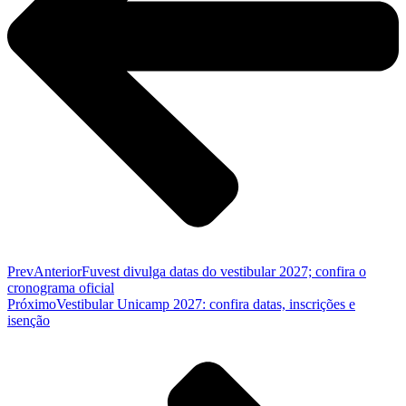
Prev
Anterior
Fuvest divulga datas do vestibular 2027; confira o
cronograma oficial
Próximo
Vestibular Unicamp 2027: confira datas, inscrições e
isenção