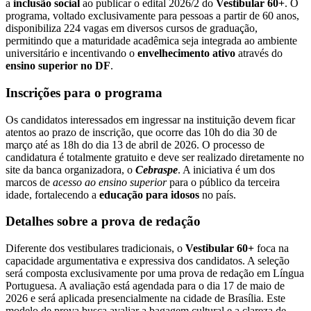
a
inclusão social
ao publicar o edital 2026/2 do
Vestibular 60+
. O
programa, voltado exclusivamente para pessoas a partir de 60 anos,
disponibiliza 224 vagas em diversos cursos de graduação,
permitindo que a maturidade acadêmica seja integrada ao ambiente
universitário e incentivando o
envelhecimento ativo
através do
ensino superior no DF
.
Inscrições para o programa
Os candidatos interessados em ingressar na instituição devem ficar
atentos ao prazo de inscrição, que ocorre das 10h do dia 30 de
março até as 18h do dia 13 de abril de 2026. O processo de
candidatura é totalmente gratuito e deve ser realizado diretamente no
site da banca organizadora, o
Cebraspe
. A iniciativa é um dos
marcos de
acesso ao ensino superior
para o público da terceira
idade, fortalecendo a
educação para idosos
no país.
Detalhes sobre a prova de redação
Diferente dos vestibulares tradicionais, o
Vestibular 60+
foca na
capacidade argumentativa e expressiva dos candidatos. A seleção
será composta exclusivamente por uma prova de redação em Língua
Portuguesa. A avaliação está agendada para o dia 17 de maio de
2026 e será aplicada presencialmente na cidade de Brasília. Este
modelo de prova busca avaliar a bagagem cultural e a clareza de