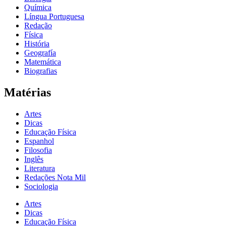
Química
Língua Portuguesa
Redação
Física
História
Geografía
Matemática
Biografias
Matérias
Artes
Dicas
Educação Física
Espanhol
Filosofia
Inglês
Literatura
Redações Nota Mil
Sociologia
Artes
Dicas
Educação Física