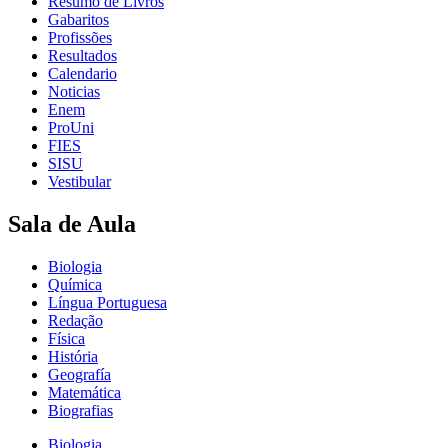
Resumo de Livros
Gabaritos
Profissões
Resultados
Calendario
Noticias
Enem
ProUni
FIES
SISU
Vestibular
Sala de Aula
Biologia
Química
Língua Portuguesa
Redação
Física
História
Geografía
Matemática
Biografias
Biologia