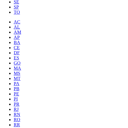
SE
SP
TO
AC
AL
AM
AP
BA
CE
DF
ES
GO
MA
MS
MT
PA
PB
PE
PI
PR
RJ
RN
RO
RR