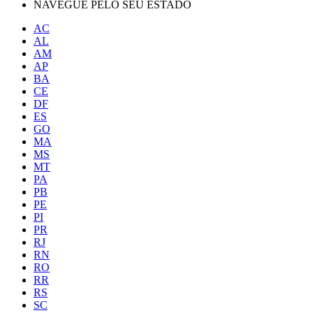
NAVEGUE PELO SEU ESTADO
AC
AL
AM
AP
BA
CE
DF
ES
GO
MA
MS
MT
PA
PB
PE
PI
PR
RJ
RN
RO
RR
RS
SC