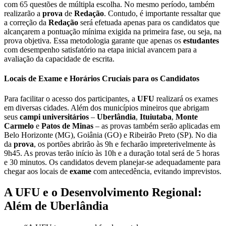
com 65 questões de múltipla escolha. No mesmo período, também
realizarão a
prova
de
Redação
. Contudo, é importante ressaltar que
a correção da
Redação
será efetuada apenas para os candidatos que
alcançarem a pontuação mínima exigida na primeira fase, ou seja, na
prova objetiva. Essa metodologia garante que apenas os
estudantes
com desempenho satisfatório na etapa inicial avancem para a
avaliação da capacidade de escrita.
Locais de Exame e Horários Cruciais para os Candidatos
Para facilitar o acesso dos participantes, a
UFU
realizará os exames
em diversas cidades. Além dos municípios mineiros que abrigam
seus
campi universitários
–
Uberlândia
,
Ituiutaba
,
Monte
Carmelo
e
Patos de Minas
– as provas também serão aplicadas em
Belo Horizonte (MG), Goiânia (GO) e Ribeirão Preto (SP). No dia
da
prova
, os portões abrirão às 9h e fecharão impreterivelmente às
9h45. As provas terão início às 10h e a duração total será de 5 horas
e 30 minutos. Os candidatos devem planejar-se adequadamente para
chegar aos locais de
exame
com antecedência, evitando imprevistos.
A UFU e o Desenvolvimento Regional:
Além de Uberlândia