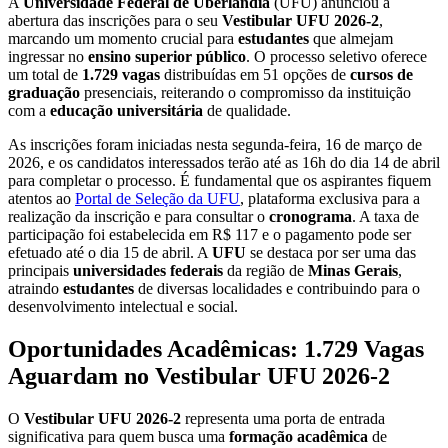
A
Universidade Federal de Uberlândia
(UFU) anunciou a
abertura das inscrições para o seu
Vestibular UFU 2026-2
,
marcando um momento crucial para
estudantes
que almejam
ingressar no
ensino superior público
. O processo seletivo oferece
um total de
1.729 vagas
distribuídas em 51 opções de
cursos de
graduação
presenciais, reiterando o compromisso da instituição
com a
educação universitária
de qualidade.
As inscrições foram iniciadas nesta segunda-feira, 16 de março de
2026, e os candidatos interessados terão até as 16h do dia 14 de abril
para completar o processo. É fundamental que os aspirantes fiquem
atentos ao
Portal de Seleção da UFU
, plataforma exclusiva para a
realização da inscrição e para consultar o
cronograma
. A taxa de
participação foi estabelecida em R$ 117 e o pagamento pode ser
efetuado até o dia 15 de abril. A
UFU
se destaca por ser uma das
principais
universidades federais
da região de
Minas Gerais
,
atraindo
estudantes
de diversas localidades e contribuindo para o
desenvolvimento intelectual e social.
Oportunidades Acadêmicas: 1.729 Vagas
Aguardam no
Vestibular UFU 2026-2
O
Vestibular UFU 2026-2
representa uma porta de entrada
significativa para quem busca uma
formação acadêmica
de