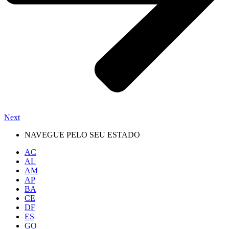
Next
NAVEGUE PELO SEU ESTADO
AC
AL
AM
AP
BA
CE
DF
ES
GO