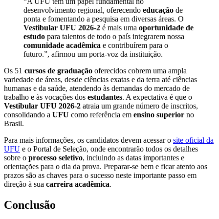
“A UFU tem um papel fundamental no
desenvolvimento regional, oferecendo
educação
de
ponta e fomentando a pesquisa em diversas áreas. O
Vestibular UFU 2026-2
é mais uma
oportunidade de
estudo
para talentos de todo o país integrarem nossa
comunidade acadêmica
e contribuírem para o
futuro.”, afirmou um porta-voz da instituição.
Os 51
cursos de graduação
oferecidos cobrem uma ampla
variedade de áreas, desde ciências exatas e da terra até ciências
humanas e da saúde, atendendo às demandas do mercado de
trabalho e às vocações dos
estudantes
. A expectativa é que o
Vestibular UFU 2026-2
atraia um grande número de inscritos,
consolidando a
UFU
como referência em
ensino superior
no
Brasil.
Para mais informações, os candidatos devem acessar o
site oficial da
UFU
e o Portal de Seleção, onde encontrarão todos os detalhes
sobre o
processo seletivo
, incluindo as datas importantes e
orientações para o dia da prova. Preparar-se bem e ficar atento aos
prazos são as chaves para o sucesso neste importante passo em
direção à sua
carreira acadêmica
.
Conclusão