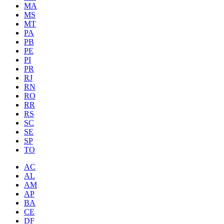
MA
MS
MT
PA
PB
PE
PI
PR
RJ
RN
RO
RR
RS
SC
SE
SP
TO
AC
AL
AM
AP
BA
CE
DF