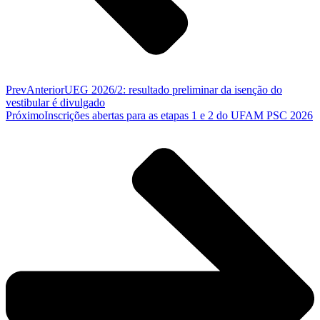
Prev
Anterior
UEG 2026/2: resultado preliminar da isenção do
vestibular é divulgado
Próximo
Inscrições abertas para as etapas 1 e 2 do UFAM PSC 2026