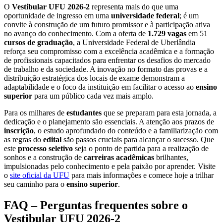
O
Vestibular UFU 2026-2
representa mais do que uma
oportunidade de ingresso em uma
universidade federal
; é um
convite à construção de um futuro promissor e à participação ativa
no avanço do conhecimento. Com a oferta de
1.729 vagas
em 51
cursos de graduação
, a Universidade Federal de Uberlândia
reforça seu compromisso com a excelência acadêmica e a formação
de profissionais capacitados para enfrentar os desafios do mercado
de trabalho e da sociedade. A inovação no formato das provas e a
distribuição estratégica dos locais de exame demonstram a
adaptabilidade e o foco da instituição em facilitar o acesso ao
ensino
superior
para um público cada vez mais amplo.
Para os milhares de
estudantes
que se preparam para esta jornada, a
dedicação e o planejamento são essenciais. A atenção aos prazos de
inscrição
, o estudo aprofundado do conteúdo e a familiarização com
as regras do
edital
são passos cruciais para alcançar o sucesso. Que
este
processo seletivo
seja o ponto de partida para a realização de
sonhos e a construção de
carreiras acadêmicas
brilhantes,
impulsionadas pelo conhecimento e pela paixão por aprender. Visite
o
site oficial da UFU
para mais informações e comece hoje a trilhar
seu caminho para o
ensino superior
.
FAQ – Perguntas frequentes sobre o
Vestibular UFU 2026-2