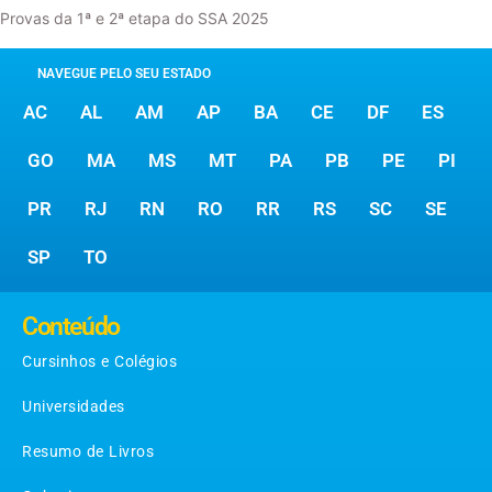
Provas da 1ª e 2ª etapa do SSA 2025
NAVEGUE PELO SEU ESTADO
AC
AL
AM
AP
BA
CE
DF
ES
GO
MA
MS
MT
PA
PB
PE
PI
PR
RJ
RN
RO
RR
RS
SC
SE
SP
TO
Conteúdo
Cursinhos e Colégios
Universidades
Resumo de Livros