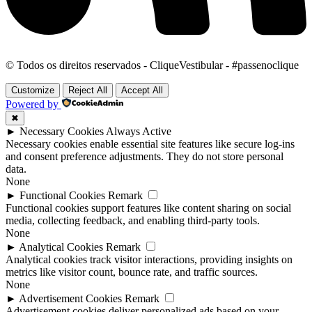
© Todos os direitos reservados - CliqueVestibular - #passenoclique
Customize
Reject All
Accept All
Powered by
✖
►
Necessary Cookies
Always Active
Necessary cookies enable essential site features like secure log-ins
and consent preference adjustments. They do not store personal
data.
None
►
Functional Cookies
Remark
Functional cookies support features like content sharing on social
media, collecting feedback, and enabling third-party tools.
None
►
Analytical Cookies
Remark
Analytical cookies track visitor interactions, providing insights on
metrics like visitor count, bounce rate, and traffic sources.
None
►
Advertisement Cookies
Remark
Advertisement cookies deliver personalized ads based on your