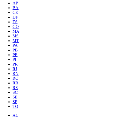
AP
BA
CE
DF
ES
GO
MA
MS
MT
PA
PB
PE
PI
PR
RJ
RN
RO
RR
RS
SC
SE
SP
TO
AC