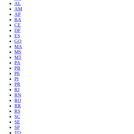
AL
AM
AP
BA
CE
DF
ES
GO
MA
MS
MT
PA
PB
PE
PI
PR
RJ
RN
RO
RR
RS
SC
SE
SP
TO