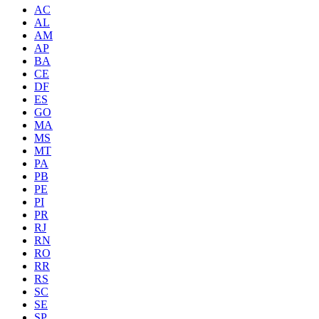
AC
AL
AM
AP
BA
CE
DF
ES
GO
MA
MS
MT
PA
PB
PE
PI
PR
RJ
RN
RO
RR
RS
SC
SE
SP