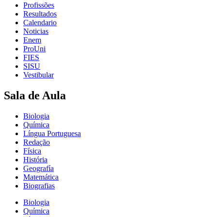
Profissões
Resultados
Calendario
Noticias
Enem
ProUni
FIES
SISU
Vestibular
Sala de Aula
Biologia
Química
Língua Portuguesa
Redação
Física
História
Geografía
Matemática
Biografias
Biologia
Química