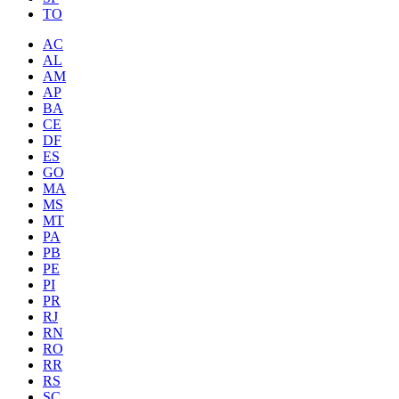
TO
AC
AL
AM
AP
BA
CE
DF
ES
GO
MA
MS
MT
PA
PB
PE
PI
PR
RJ
RN
RO
RR
RS
SC