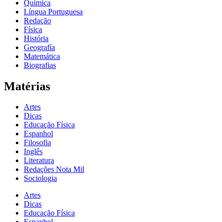
Química
Língua Portuguesa
Redação
Física
História
Geografía
Matemática
Biografias
Matérias
Artes
Dicas
Educação Física
Espanhol
Filosofia
Inglês
Literatura
Redações Nota Mil
Sociologia
Artes
Dicas
Educação Física
Espanhol