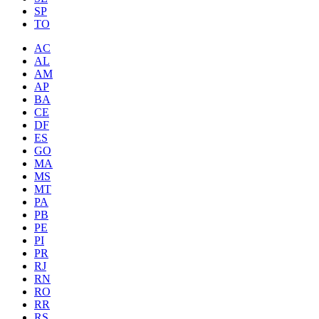
SP
TO
AC
AL
AM
AP
BA
CE
DF
ES
GO
MA
MS
MT
PA
PB
PE
PI
PR
RJ
RN
RO
RR
RS