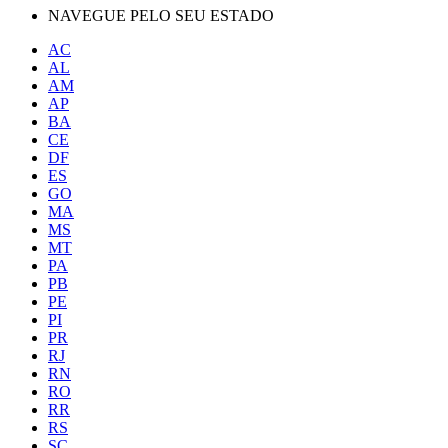
NAVEGUE PELO SEU ESTADO
AC
AL
AM
AP
BA
CE
DF
ES
GO
MA
MS
MT
PA
PB
PE
PI
PR
RJ
RN
RO
RR
RS
SC