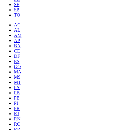
SE
SP
TO
AC
AL
AM
AP
BA
CE
DF
ES
GO
MA
MS
MT
PA
PB
PE
PI
PR
RJ
RN
RO
RR