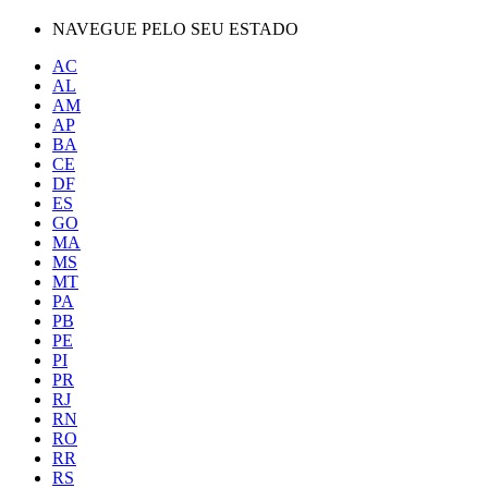
NAVEGUE PELO SEU ESTADO
AC
AL
AM
AP
BA
CE
DF
ES
GO
MA
MS
MT
PA
PB
PE
PI
PR
RJ
RN
RO
RR
RS