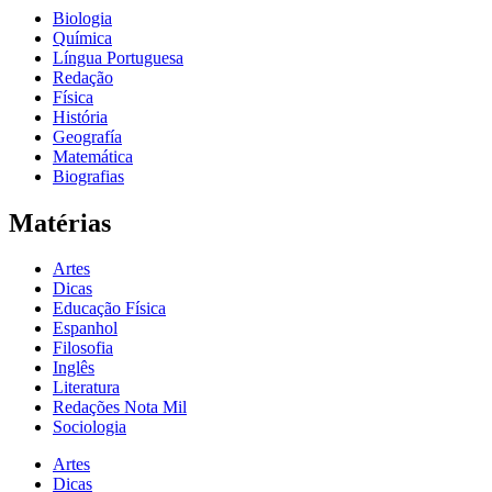
Biologia
Química
Língua Portuguesa
Redação
Física
História
Geografía
Matemática
Biografias
Matérias
Artes
Dicas
Educação Física
Espanhol
Filosofia
Inglês
Literatura
Redações Nota Mil
Sociologia
Artes
Dicas