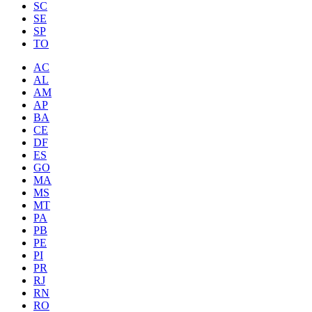
SC
SE
SP
TO
AC
AL
AM
AP
BA
CE
DF
ES
GO
MA
MS
MT
PA
PB
PE
PI
PR
RJ
RN
RO