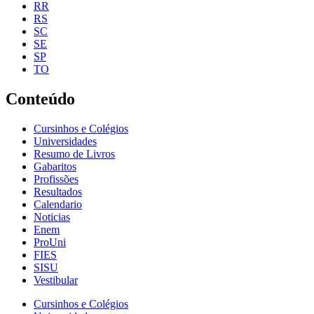
RR
RS
SC
SE
SP
TO
Conteúdo
Cursinhos e Colégios
Universidades
Resumo de Livros
Gabaritos
Profissões
Resultados
Calendario
Noticias
Enem
ProUni
FIES
SISU
Vestibular
Cursinhos e Colégios