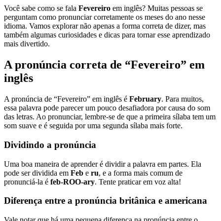
Você sabe como se fala
Fevereiro
em inglês? Muitas pessoas se
perguntam como pronunciar corretamente os meses do ano nesse
idioma. Vamos explorar não apenas a forma correta de dizer, mas
também algumas curiosidades e dicas para tornar esse aprendizado
mais divertido.
A pronúncia correta de “Fevereiro” em
inglês
A pronúncia de “Fevereiro” em inglês é
February
. Para muitos,
essa palavra pode parecer um pouco desafiadora por causa do som
das letras. Ao pronunciar, lembre-se de que a primeira sílaba tem um
som suave e é seguida por uma segunda sílaba mais forte.
Dividindo a pronúncia
Uma boa maneira de aprender é dividir a palavra em partes. Ela
pode ser dividida em
Feb
e
ru
, e a forma mais comum de
pronunciá-la é
feb-ROO-ary
. Tente praticar em voz alta!
Diferença entre a pronúncia britânica e americana
Vale notar que há uma pequena diferença na pronúncia entre o