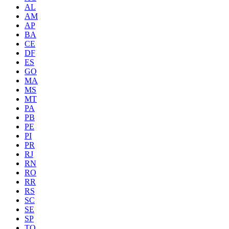
AL
AM
AP
BA
CE
DF
ES
GO
MA
MS
MT
PA
PB
PE
PI
PR
RJ
RN
RO
RR
RS
SC
SE
SP
TO