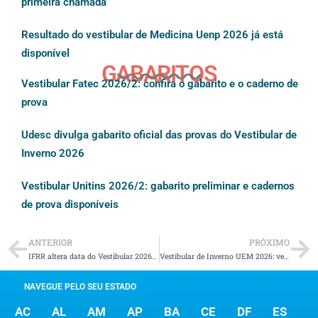
primeira chamada
Resultado do vestibular de Medicina Uenp 2026 já está
disponível
GABARITOS
Vestibular Fatec 2026/2: confira o gabarito e o caderno de
prova
Udesc divulga gabarito oficial das provas do Vestibular de
Inverno 2026
Vestibular Unitins 2026/2: gabarito preliminar e cadernos
de prova disponíveis
ANTERIOR
PRÓXIMO
IFRR altera data do Vestibular 2026.2 e amplia acesso a cursos
Vestibular de Inverno UEM 2026: veja a relação candidato/vaga
NAVEGUE PELO SEU ESTADO
AC
AL
AM
AP
BA
CE
DF
ES