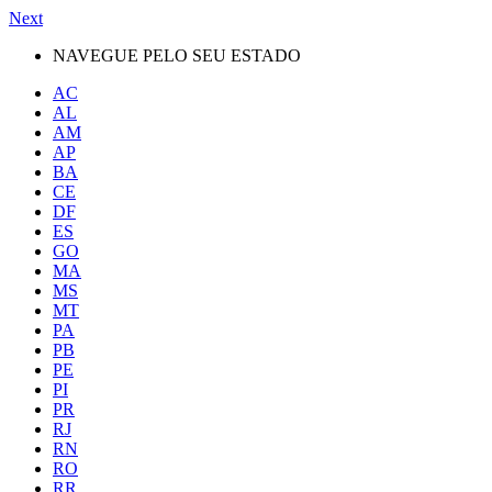
Next
NAVEGUE PELO SEU ESTADO
AC
AL
AM
AP
BA
CE
DF
ES
GO
MA
MS
MT
PA
PB
PE
PI
PR
RJ
RN
RO
RR