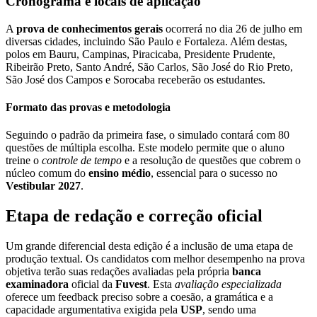
Cronograma e locais de aplicação
A
prova de conhecimentos gerais
ocorrerá no dia 26 de julho em
diversas cidades, incluindo São Paulo e Fortaleza. Além destas,
polos em Bauru, Campinas, Piracicaba, Presidente Prudente,
Ribeirão Preto, Santo André, São Carlos, São José do Rio Preto,
São José dos Campos e Sorocaba receberão os estudantes.
Formato das provas e metodologia
Seguindo o padrão da primeira fase, o simulado contará com 80
questões de múltipla escolha. Este modelo permite que o aluno
treine o
controle de tempo
e a resolução de questões que cobrem o
núcleo comum do
ensino médio
, essencial para o sucesso no
Vestibular 2027
.
Etapa de redação e correção oficial
Um grande diferencial desta edição é a inclusão de uma etapa de
produção textual. Os candidatos com melhor desempenho na prova
objetiva terão suas redações avaliadas pela própria
banca
examinadora
oficial da
Fuvest
. Esta
avaliação especializada
oferece um feedback preciso sobre a coesão, a gramática e a
capacidade argumentativa exigida pela
USP
, sendo uma