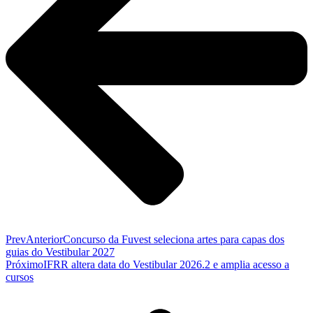
Prev
Anterior
Concurso da Fuvest seleciona artes para capas dos
guias do Vestibular 2027
Próximo
IFRR altera data do Vestibular 2026.2 e amplia acesso a
cursos