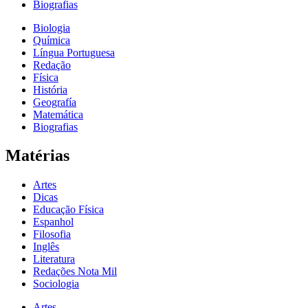
Biografias
Biologia
Química
Língua Portuguesa
Redação
Física
História
Geografía
Matemática
Biografias
Matérias
Artes
Dicas
Educação Física
Espanhol
Filosofia
Inglês
Literatura
Redações Nota Mil
Sociologia
Artes