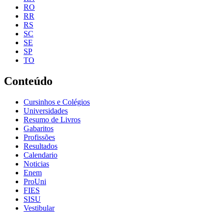
RO
RR
RS
SC
SE
SP
TO
Conteúdo
Cursinhos e Colégios
Universidades
Resumo de Livros
Gabaritos
Profissões
Resultados
Calendario
Noticias
Enem
ProUni
FIES
SISU
Vestibular