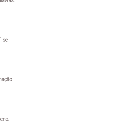
lavras.
.
” se
mação
ueno.