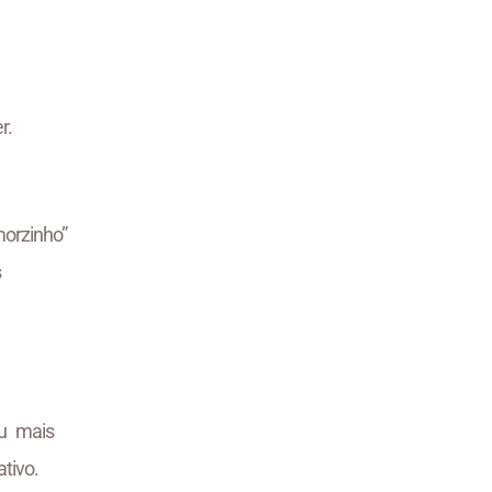
r.
orzinho”
s
ou mais
tivo.