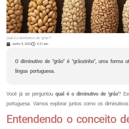
Qual é o diminutivo de "grão"?
Junho 9, 2025
4:21 pm
O diminutivo de “grão” é “grãozinho”, uma forma ut
língua portuguesa.
Você já se perguntou
qual é o diminutivo de ‘grão’
? Es
portuguesa. Vamos explorar juntos como os diminutivos
Entendendo o conceito de