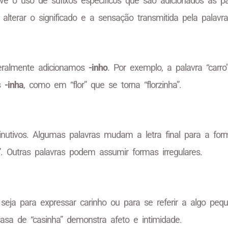
ve o uso de sufixos específicos que são adicionados às pa
alterar o significado e a sensação transmitida pela palavra
geralmente adicionamos
-inho
. Por exemplo, a palavra “carro
os
-inha
, como em “flor” que se torna “florzinha”.
nutivos. Algumas palavras mudam a letra final para a for
 Outras palavras podem assumir formas irregulares.
seja para expressar carinho ou para se referir a algo peq
sa de “casinha” demonstra afeto e intimidade.