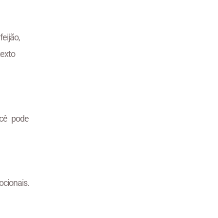
eijão,
exto
ocê pode
cionais.