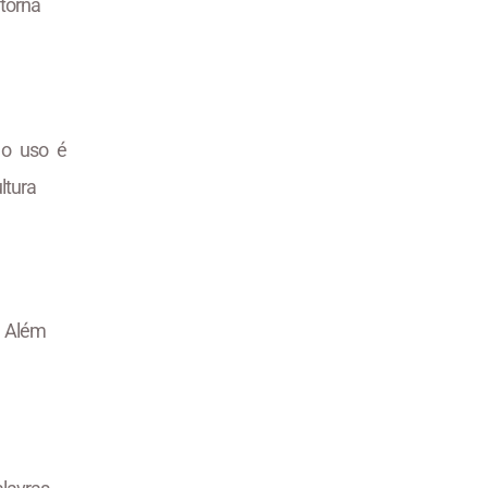
torna
 o uso é
ltura
. Além