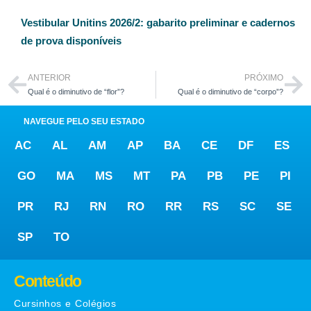
Vestibular Unitins 2026/2: gabarito preliminar e cadernos
de prova disponíveis
ANTERIOR
PRÓXIMO
Qual é o diminutivo de “flor”?
Qual é o diminutivo de “corpo”?
NAVEGUE PELO SEU ESTADO
AC
AL
AM
AP
BA
CE
DF
ES
GO
MA
MS
MT
PA
PB
PE
PI
PR
RJ
RN
RO
RR
RS
SC
SE
SP
TO
Conteúdo
Cursinhos e Colégios