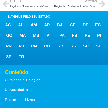
ANTERIOR
PRÓXIMO
Regência: “Namorar com ela” ou “Namorar ela”?
Regência: “Assistir o filme” ou “Assistir ao filme”?
NAVEGUE PELO SEU ESTADO
AC
AL
AM
AP
BA
CE
DF
ES
GO
MA
MS
MT
PA
PB
PE
PI
PR
RJ
RN
RO
RR
RS
SC
SE
SP
TO
Conteúdo
Cursinhos e Colégios
Universidades
Resumo de Livros