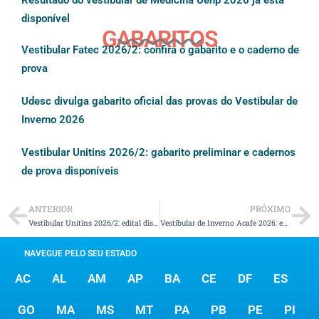
Resultado do vestibular de Medicina Uenp 2026 já está
disponível
GABARITOS
Vestibular Fatec 2026/2: confira o gabarito e o caderno de
prova
Udesc divulga gabarito oficial das provas do Vestibular de
Inverno 2026
Vestibular Unitins 2026/2: gabarito preliminar e cadernos
de prova disponíveis
ANTERIOR
PRÓXIMO
Vestibular Unitins 2026/2: edital disponível com 160 vagas
Vestibular de Inverno Acafe 2026: edital está disponível
NAVEGUE PELO SEU ESTADO
AC
AL
AM
AP
BA
CE
DF
ES
GO
MA
MS
MT
PA
PB
PE
PI