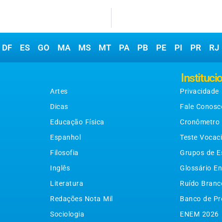
DF
ES
GO
MA
MS
MT
PA
PB
PE
PI
PR
RJ
Matérias
Instituci
Artes
Privacidade
Dicas
Fale Conosc
Educação Física
Cronômetro
Espanhol
Teste Vocac
Filosofia
Grupos de E
Inglês
Glossário En
Literatura
Ruído Branc
Redações Nota Mil
Banco de Pr
Sociologia
ENEM 2026