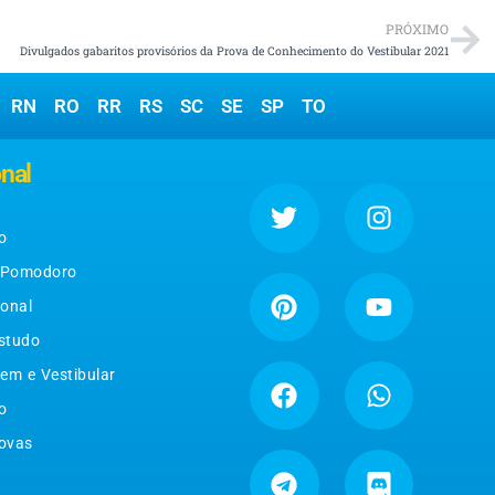
PRÓXIMO
Divulgados gabaritos provisórios da Prova de Conhecimento do Vestibular 2021
RN
RO
RR
RS
SC
SE
SP
TO
onal
o
 Pomodoro
ional
studo
em e Vestibular
o
ovas