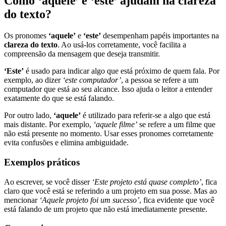
Como ‘aquele’ e ‘este’ ajudam na clareza
do texto?
Os pronomes
‘aquele’
e
‘este’
desempenham papéis importantes na
clareza do texto
. Ao usá-los corretamente, você facilita a
compreensão da mensagem que deseja transmitir.
‘Este’
é usado para indicar algo que está próximo de quem fala. Por
exemplo, ao dizer
‘este computador’
, a pessoa se refere a um
computador que está ao seu alcance. Isso ajuda o leitor a entender
exatamente do que se está falando.
Por outro lado,
‘aquele’
é utilizado para referir-se a algo que está
mais distante. Por exemplo,
‘aquele filme’
se refere a um filme que
não está presente no momento. Usar esses pronomes corretamente
evita confusões e elimina ambiguidade.
Exemplos práticos
Ao escrever, se você disser
‘Este projeto está quase completo’
, fica
claro que você está se referindo a um projeto em sua posse. Mas ao
mencionar
‘Aquele projeto foi um sucesso’
, fica evidente que você
está falando de um projeto que não está imediatamente presente.