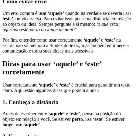
Como evitar erros
Um erro comum é usar
‘aquele’
quando na verdade se deveria usar
‘este’
, ou vice-versa. Para evitar isso, pense na distância em relação
ao objeto ou ideia. Sempre pergunte a si mesmo:
‘o que estou
referindo está perto ou longe de mim?’
Por fim, entender como usar corretamente
‘aquele’
e
‘este’
na
escrita não só melhora a fluidez do texto, mas também enriquece a
comunicação e torna suas ideias mais acessíveis.
Dicas para usar ‘aquele’ e ‘este’
corretamente
Usar corretamente
‘aquele’
e
‘este’
é crucial para garantir um texto
claro. Aqui estão algumas dicas que podem ajudar:
1. Conheça a distância
Antes de escolher entre
‘aquele’
e
‘este’
, pense na posição do
objeto em relação a você. Se estiver
perto
, use
‘este’
. Se estiver
longe
, use
‘aquele’
.