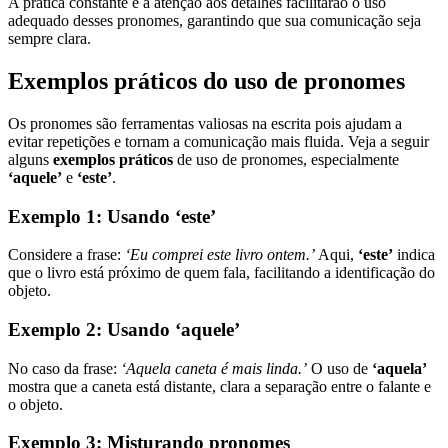
A prática constante e a atenção aos detalhes facilitarão o uso
adequado desses pronomes, garantindo que sua comunicação seja
sempre clara.
Exemplos práticos do uso de pronomes
Os pronomes são ferramentas valiosas na escrita pois ajudam a
evitar repetições e tornam a comunicação mais fluida. Veja a seguir
alguns
exemplos práticos
de uso de pronomes, especialmente
‘aquele’
e
‘este’
.
Exemplo 1: Usando ‘este’
Considere a frase:
‘Eu comprei este livro ontem.’
Aqui,
‘este’
indica
que o livro está próximo de quem fala, facilitando a identificação do
objeto.
Exemplo 2: Usando ‘aquele’
No caso da frase:
‘Aquela caneta é mais linda.’
O uso de
‘aquela’
mostra que a caneta está distante, clara a separação entre o falante e
o objeto.
Exemplo 3: Misturando pronomes