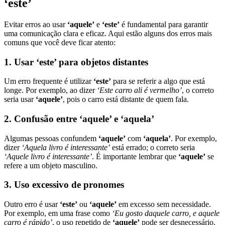
‘este’
Evitar erros ao usar
‘aquele’
e
‘este’
é fundamental para garantir
uma comunicação clara e eficaz. Aqui estão alguns dos erros mais
comuns que você deve ficar atento:
1. Usar ‘este’ para objetos distantes
Um erro frequente é utilizar
‘este’
para se referir a algo que está
longe. Por exemplo, ao dizer
‘Este carro ali é vermelho’
, o correto
seria usar
‘aquele’
, pois o carro está distante de quem fala.
2. Confusão entre ‘aquele’ e ‘aquela’
Algumas pessoas confundem
‘aquele’
com
‘aquela’
. Por exemplo,
dizer
‘Aquela livro é interessante’
está errado; o correto seria
‘Aquele livro é interessante’
. É importante lembrar que
‘aquele’
se
refere a um objeto masculino.
3. Uso excessivo de pronomes
Outro erro é usar
‘este’
ou
‘aquele’
em excesso sem necessidade.
Por exemplo, em uma frase como
‘Eu gosto daquele carro, e aquele
carro é rápido’
, o uso repetido de
‘aquele’
pode ser desnecessário.