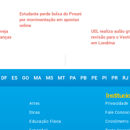
Estudante perde bolsa do Prouni
por movimentação em apostas
online
veja
UEL realiza aulão gr
danças
revisão para o Vest
em Londrina
DF
ES
GO
MA
MS
MT
PA
PB
PE
PI
PR
RJ
Matérias
Instituci
Artes
Privacidade
Dicas
Fale Conosc
Educação Física
Cronômetro