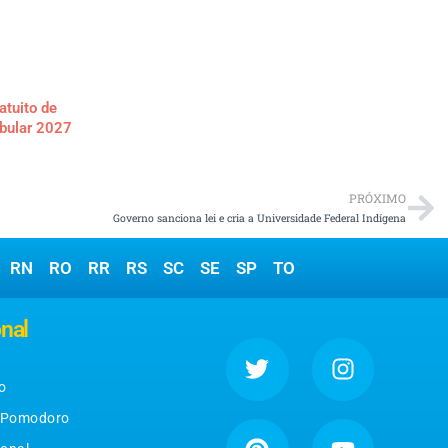
atuito de
ibular 2027
PRÓXIMO
Governo sanciona lei e cria a Universidade Federal Indígena
RN
RO
RR
RS
SC
SE
SP
TO
onal
o
 Pomodoro