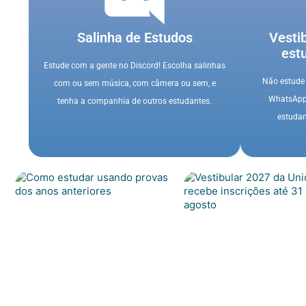
Salinha de Estudos
Vesti
est
Estude com a gente no Discord! Escolha salinhas
Não estude 
com ou sem música, com câmera ou sem, e
WhatsApp 
tenha a companhia de outros estudantes.
estudan