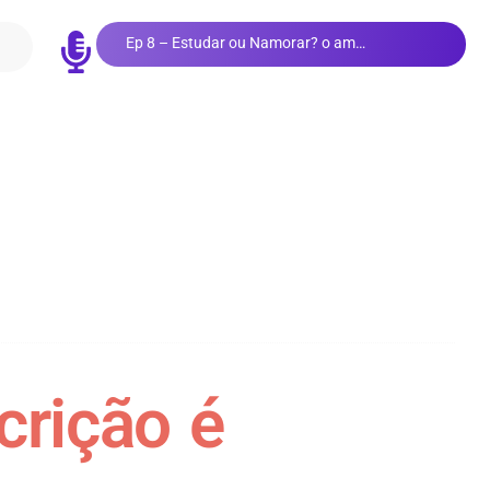
Ep 8 – Estudar ou Namorar? o amor e os estudos
crição é