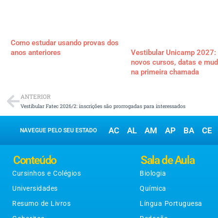
Como estudar usando provas dos
anos anteriores
Vestibular Unicamp 2027: 
novos cursos, datas e mu
na primeira chamada
ANTERIOR
Vestibular Fatec 2026/2: inscrições são prorrogadas para interessados
AC
AL
AM
AP
BA
CE
NAVEGUE PELO SEU ESTADO
Conteúdo
Sala de Aula
Cursinhos e Colégios
Biologia
Universidades
Química
Resumo de Livros
Língua Portuguesa