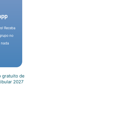
app
es! Receba
 grupo no
a nada