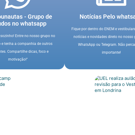
bunautas - Grupo de
Notícias Pelo whats
udos no whatsapp
Fique por dentro do ENEM e vestibular
sozinho! Entre no nosso grupo no
notícias e novidades direto no nosso
e tenha a companhia de outros
WhatsApp ou Telegram. Não perc
tes. Compartilhe dicas, foco e
importante!
motivação!"