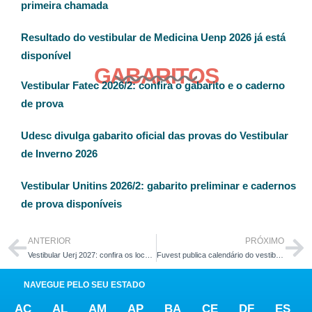
primeira chamada
Resultado do vestibular de Medicina Uenp 2026 já está
disponível
GABARITOS
Vestibular Fatec 2026/2: confira o gabarito e o caderno
de prova
Udesc divulga gabarito oficial das provas do Vestibular
de Inverno 2026
Vestibular Unitins 2026/2: gabarito preliminar e cadernos
de prova disponíveis
ANTERIOR
PRÓXIMO
Vestibular Uerj 2027: confira os locais de prova do 1º Exame de Qualificação
Fuvest publica calendário do vestibular USP 2027 com novas datas
NAVEGUE PELO SEU ESTADO
AC
AL
AM
AP
BA
CE
DF
ES