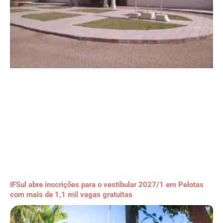
IFSul abre inscrições para o vestibular 2027/1 em Pelotas
com mais de 1,1 mil vagas gratuitas