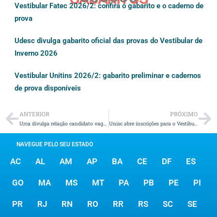
Vestibular Fatec 2026/2: confira o gabarito e o caderno de
prova
Udesc divulga gabarito oficial das provas do Vestibular de
Inverno 2026
Vestibular Unitins 2026/2: gabarito preliminar e cadernos
de prova disponíveis
ANTERIOR
PRÓXIMO
Urca divulga relação candidato vaga dos vestibulares 2026/1 e 2026/2
Unisc abre inscrições para o Vestibular de Inverno 2026
NAVEGUE PELO SEU ESTADO
AC
AL
AM
AP
BA
CE
DF
ES
GO
MA
MS
MT
PA
PB
PE
PI
PR
RJ
RN
RO
RR
RS
SC
SE