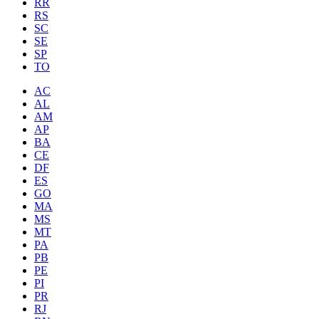
RR
RS
SC
SE
SP
TO
AC
AL
AM
AP
BA
CE
DF
ES
GO
MA
MS
MT
PA
PB
PE
PI
PR
RJ