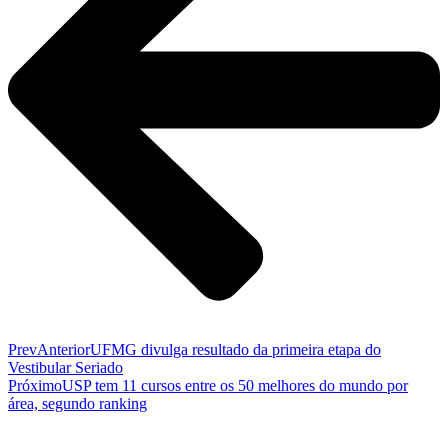
Prev
Anterior
UFMG divulga resultado da primeira etapa do
Vestibular Seriado
Próximo
USP tem 11 cursos entre os 50 melhores do mundo por
área, segundo ranking