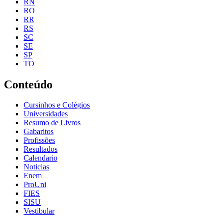
RN
RO
RR
RS
SC
SE
SP
TO
Conteúdo
Cursinhos e Colégios
Universidades
Resumo de Livros
Gabaritos
Profissões
Resultados
Calendario
Noticias
Enem
ProUni
FIES
SISU
Vestibular