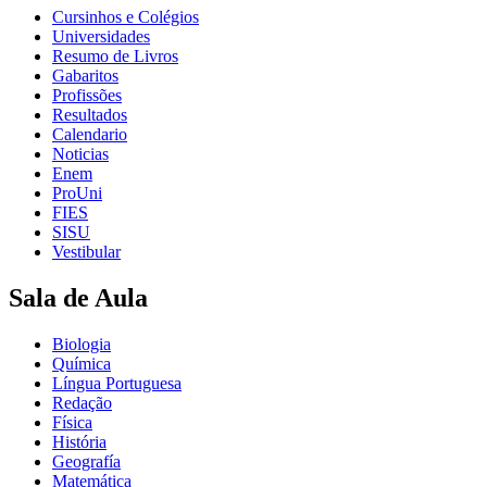
Cursinhos e Colégios
Universidades
Resumo de Livros
Gabaritos
Profissões
Resultados
Calendario
Noticias
Enem
ProUni
FIES
SISU
Vestibular
Sala de Aula
Biologia
Química
Língua Portuguesa
Redação
Física
História
Geografía
Matemática