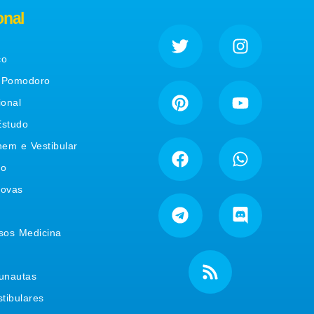
onal
co
 Pomodoro
ional
Estudo
nem e Vestibular
co
rovas
sos Medicina
unautas
tibulares