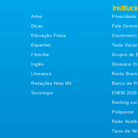
Matérias
Instituci
Artes
Privacidade
Dicas
Fale Conos
Educação Física
Cronômetro
Espanhol
Teste Vocac
Filosofia
Grupos de 
Inglês
Glossário E
Literatura
Ruído Bran
Redações Nota Mil
Banco de P
Sociologia
ENEM 2026
Ranking cur
Podpassar
Rede Vestib
Tipos de Ves