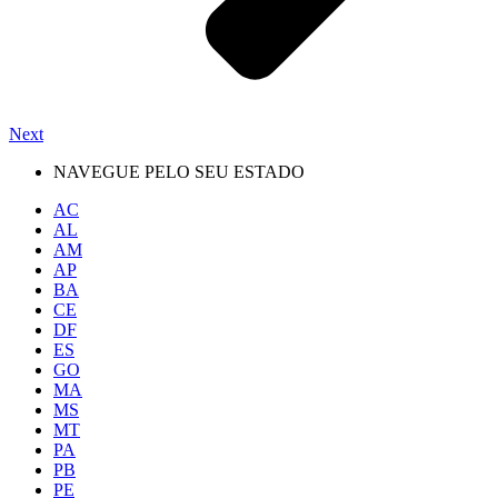
Next
NAVEGUE PELO SEU ESTADO
AC
AL
AM
AP
BA
CE
DF
ES
GO
MA
MS
MT
PA
PB
PE