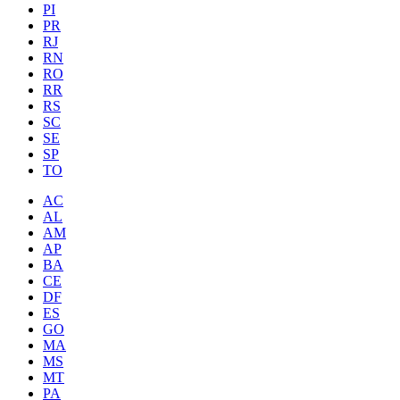
PI
PR
RJ
RN
RO
RR
RS
SC
SE
SP
TO
AC
AL
AM
AP
BA
CE
DF
ES
GO
MA
MS
MT
PA