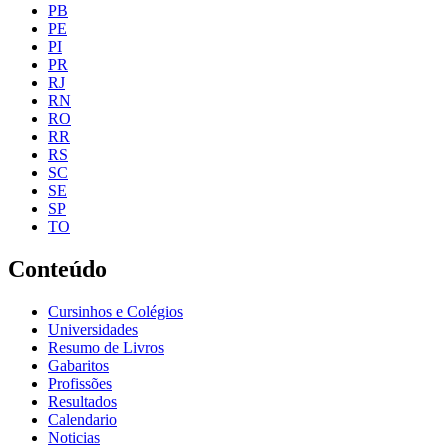
PB
PE
PI
PR
RJ
RN
RO
RR
RS
SC
SE
SP
TO
Conteúdo
Cursinhos e Colégios
Universidades
Resumo de Livros
Gabaritos
Profissões
Resultados
Calendario
Noticias